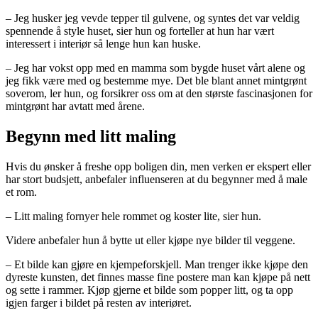
– Jeg husker jeg vevde tepper til gulvene, og syntes det var veldig
spennende å style huset, sier hun og forteller at hun har vært
interessert i interiør så lenge hun kan huske.
– Jeg har vokst opp med en mamma som bygde huset vårt alene og
jeg fikk være med og bestemme mye. Det ble blant annet mintgrønt
soverom, ler hun, og forsikrer oss om at den største fascinasjonen for
mintgrønt har avtatt med årene.
Begynn med litt maling
Hvis du ønsker å freshe opp boligen din, men verken er ekspert eller
har stort budsjett, anbefaler influenseren at du begynner med å male
et rom.
– Litt maling fornyer hele rommet og koster lite, sier hun.
Videre anbefaler hun å bytte ut eller kjøpe nye bilder til veggene.
– Et bilde kan gjøre en kjempeforskjell. Man trenger ikke kjøpe den
dyreste kunsten, det finnes masse fine postere man kan kjøpe på nett
og sette i rammer. Kjøp gjerne et bilde som popper litt, og ta opp
igjen farger i bildet på resten av interiøret.