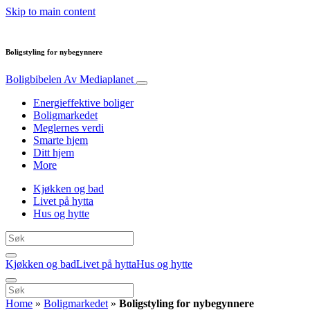
Skip to main content
Boligstyling for nybegynnere
Boligbibelen
Av Mediaplanet
Energieffektive boliger
Boligmarkedet
Meglernes verdi
Smarte hjem
Ditt hjem
More
Kjøkken og bad
Livet på hytta
Hus og hytte
Kjøkken og bad
Livet på hytta
Hus og hytte
Home
»
Boligmarkedet
»
Boligstyling for nybegynnere