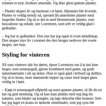
rommet et nytt, freshere utseende. Og ikke glem grønne planter.
– Planter skaper liv og harmoni i et hjem. Hjemmet blir levende.
Planter er veldig trendy nå, spesielt litt annerledes planter med
fargerike blader. Og så er det in med blomstrende planter, som
hawaiirose og orkide, sier Lorentzen, som selv er veldig glad i
gullranke.
– Jeg har to gullranker. Den ene har jeg oppå et svart metallskap.
Den skaper mye liv i rommet der den henger nedover det svarte
skapet, sier hun.
Styling for vinteren
Nå som vinteren står for døren, tipser Lorentzen om å ta inn lune
farger, som sennepsgult, gjerne kombinert med grønt, og gode
naturmaterialer i ull og skinn. Hun er også glad i trebord og duftlys.
Og så er krom, store mønstrede tepper og vaser med farget glass
veldig in i høst.
– Kjøp et sennepsgult ullpledd og noen grønne planter, så får du en
lun og god stemning. Og så kan man plukke med seg ting fra
naturen, som blader og kongler, og lage dekorfat eller kranser. Selv
har jeg laget en krans av tørkede ormeblader, som jeg syns ble