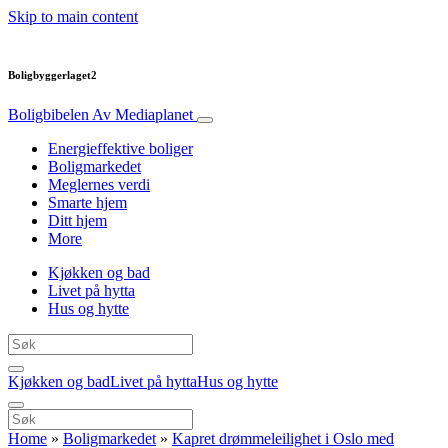
Skip to main content
Boligbyggerlaget2
Boligbibelen
Av Mediaplanet
Energieffektive boliger
Boligmarkedet
Meglernes verdi
Smarte hjem
Ditt hjem
More
Kjøkken og bad
Livet på hytta
Hus og hytte
Kjøkken og bad
Livet på hytta
Hus og hytte
Home
»
Boligmarkedet
»
Kapret drømmeleilighet i Oslo med