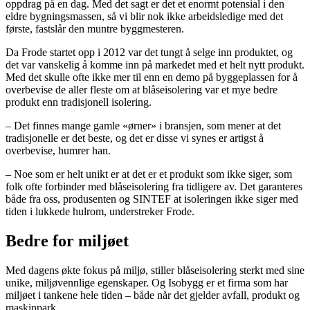
oppdrag på en dag. Med det sagt er det et enormt potensial i den
eldre bygningsmassen, så vi blir nok ikke arbeidsledige med det
første, fastslår den muntre byggmesteren.
Da Frode startet opp i 2012 var det tungt å selge inn produktet, og
det var vanskelig å komme inn på markedet med et helt nytt produkt.
Med det skulle ofte ikke mer til enn en demo på byggeplassen for å
overbevise de aller fleste om at blåseisolering var et mye bedre
produkt enn tradisjonell isolering.
– Det finnes mange gamle «ørner» i bransjen, som mener at det
tradisjonelle er det beste, og det er disse vi synes er artigst å
overbevise, humrer han.
– Noe som er helt unikt er at det er et produkt som ikke siger, som
folk ofte forbinder med blåseisolering fra tidligere av. Det garanteres
både fra oss, produsenten og SINTEF at isoleringen ikke siger med
tiden i lukkede hulrom, understreker Frode.
Bedre for miljøet
Med dagens økte fokus på miljø, stiller blåseisolering sterkt med sine
unike, miljøvennlige egenskaper. Og Isobygg er et firma som har
miljøet i tankene hele tiden – både når det gjelder avfall, produkt og
maskinpark.