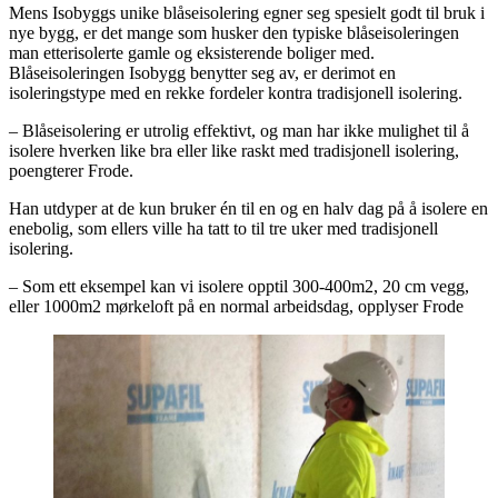
Mens Isobyggs unike blåseisolering egner seg spesielt godt til bruk i
nye bygg, er det mange som husker den typiske blåseisoleringen
man etterisolerte gamle og eksisterende boliger med.
Blåseisoleringen Isobygg benytter seg av, er derimot en
isoleringstype med en rekke fordeler kontra tradisjonell isolering.
– Blåseisolering er utrolig effektivt, og man har ikke mulighet til å
isolere hverken like bra eller like raskt med tradisjonell isolering,
poengterer Frode.
Han utdyper at de kun bruker én til en og en halv dag på å isolere en
enebolig, som ellers ville ha tatt to til tre uker med tradisjonell
isolering.
– Som ett eksempel kan vi isolere opptil 300-400m2, 20 cm vegg,
eller 1000m2 mørkeloft på en normal arbeidsdag, opplyser Frode