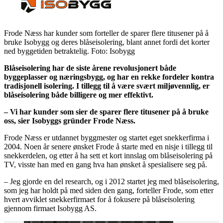
Frode Næss har kunder som forteller de sparer flere titusener på å
bruke Isobygg og deres blåseisolering, blant annet fordi det korter
ned byggetiden betraktelig. Foto: Isobygg
Blåseisolering har de siste årene revolusjonert både
byggeplasser og næringsbygg, og har en rekke fordeler kontra
tradisjonell isolering. I tillegg til å være svært miljøvennlig, er
blåseisolering både billigere og mer effektivt.
– Vi har kunder som sier de sparer flere titusener på å bruke
oss, sier Isobyggs gründer Frode Næss.
Frode Næss er utdannet byggmester og startet eget snekkerfirma i
2004. Noen år senere ønsket Frode å starte med en nisje i tillegg til
snekkerdelen, og etter å ha sett et kort innslag om blåseisolering på
TV, visste han med en gang hva han ønsket å spesialisere seg på.
– Jeg gjorde en del research, og i 2012 startet jeg med blåseisolering,
som jeg har holdt på med siden den gang, forteller Frode, som etter
hvert avviklet snekkerfirmaet for å fokusere på blåseisolering
gjennom firmaet Isobygg AS.