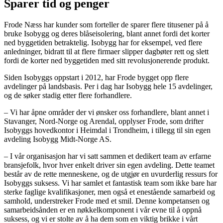
Sparer tid og penger
Frode Næss har kunder som forteller de sparer flere titusener på å
bruke Isobygg og deres blåseisolering, blant annet fordi det korter
ned byggetiden betraktelig. Isobygg har for eksempel, ved flere
anledninger, bidratt til at flere firmaer slipper dagbøter rett og slett
fordi de korter ned byggetiden med sitt revolusjonerende produkt.
Siden Isobyggs oppstart i 2012, har Frode bygget opp flere
avdelinger på landsbasis. Per i dag har Isobygg hele 15 avdelinger,
og de søker stadig etter flere forhandlere.
– Vi har åpne områder der vi ønsker oss forhandlere, blant annet i
Stavanger, Nord-Norge og Arendal, opplyser Frode, som drifter
Isobyggs hovedkontor i Heimdal i Trondheim, i tillegg til sin egen
avdeling Isobygg Midt-Norge AS.
– I vår organisasjon har vi satt sammen et dedikert team av erfarne
bransjefolk, hvor hver enkelt driver sin egen avdeling. Dette teamet
består av de rette menneskene, og de utgjør en uvurderlig ressurs for
Isobyggs suksess. Vi har samlet et fantastisk team som ikke bare har
sterke faglige kvalifikasjoner, men også et enestående samarbeid og
samhold, understreker Frode med et smil. Denne kompetansen og
samarbeidsånden er en nøkkelkomponent i vår evne til å oppnå
suksess, og vi er stolte av å ha dem som en viktig brikke i vårt