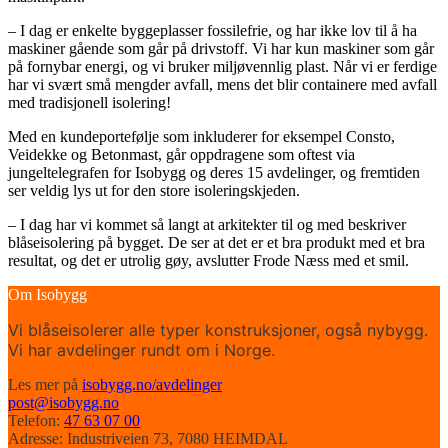
– I dag er enkelte byggeplasser fossilefrie, og har ikke lov til å ha
maskiner gående som går på drivstoff. Vi har kun maskiner som går
på fornybar energi, og vi bruker miljøvennlig plast. Når vi er ferdige
har vi svært små mengder avfall, mens det blir containere med avfall
med tradisjonell isolering!
Med en kundeportefølje som inkluderer for eksempel Consto,
Veidekke og Betonmast, går oppdragene som oftest via
jungeltelegrafen for Isobygg og deres 15 avdelinger, og fremtiden
ser veldig lys ut for den store isoleringskjeden.
– I dag har vi kommet så langt at arkitekter til og med beskriver
blåseisolering på bygget. De ser at det er et bra produkt med et bra
resultat, og det er utrolig gøy, avslutter Frode Næss med et smil.
Om Isobygg
Vi blåseisolerer alle typer konstruksjoner, også nybygg.
Vi har avdelinger rundt om i Norge.
Les mer på
isobygg.no/avdelinger
post@isobygg.no
Telefon:
47 63 07 00
Adresse: Industriveien 73, 7080 HEIMDAL