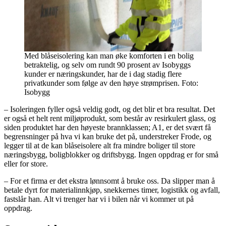
Med blåseisolering kan man øke komforten i en bolig
betraktelig, og selv om rundt 90 prosent av Isobyggs
kunder er næringskunder, har de i dag stadig flere
privatkunder som følge av den høye strømprisen. Foto:
Isobygg
– Isoleringen fyller også veldig godt, og det blir et bra resultat. Det
er også et helt rent miljøprodukt, som består av resirkulert glass, og
siden produktet har den høyeste brannklassen; A1, er det svært få
begrensninger på hva vi kan bruke det på, understreker Frode, og
legger til at de kan blåseisolere alt fra mindre boliger til store
næringsbygg, boligblokker og driftsbygg. Ingen oppdrag er for små
eller for store.
– For et firma er det ekstra lønnsomt å bruke oss. Da slipper man å
betale dyrt for materialinnkjøp, snekkernes timer, logistikk og avfall,
fastslår han. Alt vi trenger har vi i bilen når vi kommer ut på
oppdrag.