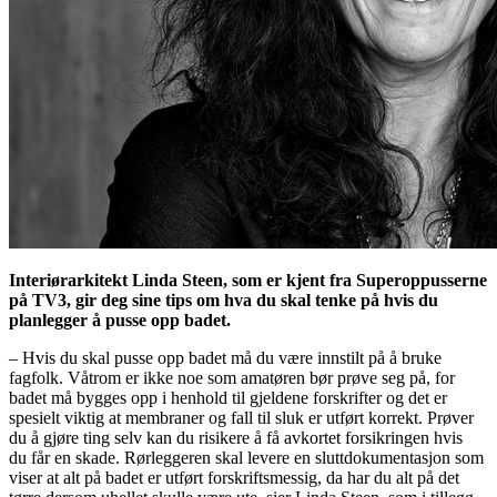
Interiørarkitekt Linda Steen, som er kjent fra Superoppusserne
på TV3, gir deg sine tips om hva du skal tenke på hvis du
planlegger å pusse opp badet.
– Hvis du skal pusse opp badet må du være innstilt på å bruke
fagfolk. Våtrom er ikke noe som amatøren bør prøve seg på, for
badet må bygges opp i henhold til gjeldene forskrifter og det er
spesielt viktig at membraner og fall til sluk er utført korrekt. Prøver
du å gjøre ting selv kan du risikere å få avkortet forsikringen hvis
du får en skade. Rørleggeren skal levere en sluttdokumentasjon som
viser at alt på badet er utført forskriftsmessig, da har du alt på det