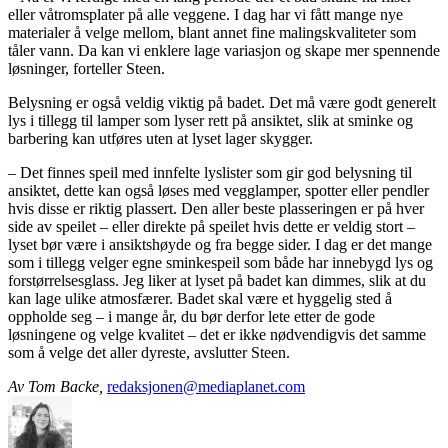
eller våtromsplater på alle veggene. I dag har vi fått mange nye
materialer å velge mellom, blant annet fine malingskvaliteter som
tåler vann. Da kan vi enklere lage variasjon og skape mer spennende
løsninger, forteller Steen.
Belysning er også veldig viktig på badet. Det må være godt generelt
lys i tillegg til lamper som lyser rett på ansiktet, slik at sminke og
barbering kan utføres uten at lyset lager skygger.
– Det finnes speil med innfelte lyslister som gir god belysning til
ansiktet, dette kan også løses med vegglamper, spotter eller pendler
hvis disse er riktig plassert. Den aller beste plasseringen er på hver
side av speilet – eller direkte på speilet hvis dette er veldig stort –
lyset bør være i ansiktshøyde og fra begge sider. I dag er det mange
som i tillegg velger egne sminkespeil som både har innebygd lys og
forstørrelsesglass. Jeg liker at lyset på badet kan dimmes, slik at du
kan lage ulike atmosfærer. Badet skal være et hyggelig sted å
oppholde seg – i mange år, du bør derfor lete etter de gode
løsningene og velge kvalitet – det er ikke nødvendigvis det samme
som å velge det aller dyreste, avslutter Steen.
Av Tom Backe
,
redaksjonen@mediaplanet.com