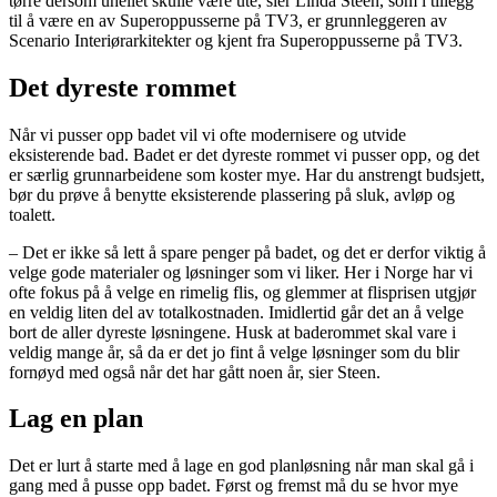
tørre dersom uhellet skulle være ute, sier Linda Steen, som i tillegg
til å være en av Superoppusserne på TV3, er grunnleggeren av
Scenario Interiørarkitekter og kjent fra Superoppusserne på TV3.
Det dyreste rommet
Når vi pusser opp badet vil vi ofte modernisere og utvide
eksisterende bad. Badet er det dyreste rommet vi pusser opp, og det
er særlig grunnarbeidene som koster mye. Har du anstrengt budsjett,
bør du prøve å benytte eksisterende plassering på sluk, avløp og
toalett.
– Det er ikke så lett å spare penger på badet, og det er derfor viktig å
velge gode materialer og løsninger som vi liker. Her i Norge har vi
ofte fokus på å velge en rimelig flis, og glemmer at flisprisen utgjør
en veldig liten del av totalkostnaden. Imidlertid går det an å velge
bort de aller dyreste løsningene. Husk at baderommet skal vare i
veldig mange år, så da er det jo fint å velge løsninger som du blir
fornøyd med også når det har gått noen år, sier Steen.
Lag en plan
Det er lurt å starte med å lage en god planløsning når man skal gå i
gang med å pusse opp badet. Først og fremst må du se hvor mye