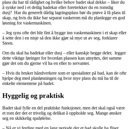
plass du har til rådighet og hvilke behov badet skal dekke – liker du
å synke ned i et deilig badekar eller foretrekker du en romslig
dusj? Har du generelt dårlig lagringsplass bør du prøve å få plass til
skap, og hvis du ikke har separat vaskerom må du planlegge en god
løsning for vaskemaskinen.
– Jeg syns ofte det blir fint å bygge inn vaskemaskinen i et skap eller
å sette den i en nisje så den ikke gjør så mye ut av seg, forklarer
Steen.
Om du skal ha badekar eller dusj – eller kanskje begge deler, legger
dette viktige føringer for hvordan plassen kan utnyttes, det samme
gjør det om du gjerne vil ha en eller to servanter.
– Hvis du bruker håndverkere som er spesialister på bad, kan de ofte
hjelpe deg med planløsningen og hvor mye plass du må ha til de
enkelte elementene på badet.
Hyggelig og praktisk
Badet skal fylle en del praktiske funksjoner, men det skal også være
et rom der det er trivelig og delikat å oppholde seg. Mange ønsker
seg en skikkelig spafølelse.
– Nå er vi ferdige med en lang periode der et bad skulle ha fliser