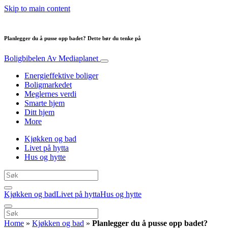
Skip to main content
Planlegger du å pusse opp badet? Dette bør du tenke på
Boligbibelen
Av Mediaplanet
Energieffektive boliger
Boligmarkedet
Meglernes verdi
Smarte hjem
Ditt hjem
More
Kjøkken og bad
Livet på hytta
Hus og hytte
Kjøkken og bad
Livet på hytta
Hus og hytte
Home
»
Kjøkken og bad
»
Planlegger du å pusse opp badet?