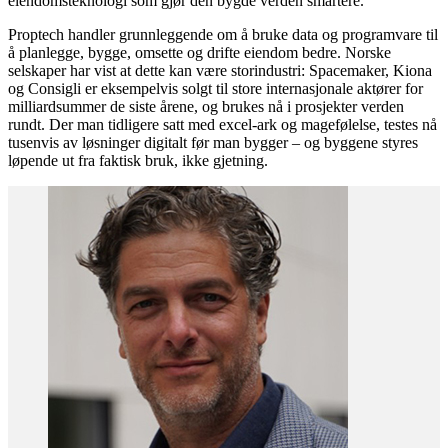
eiendomsteknologi som gjør den bygde verden smartere.
Proptech handler grunnleggende om å bruke data og programvare til
å planlegge, bygge, omsette og drifte eiendom bedre. Norske
selskaper har vist at dette kan være storindustri: Spacemaker, Kiona
og Consigli er eksempelvis solgt til store internasjonale aktører for
milliardsummer de siste årene, og brukes nå i prosjekter verden
rundt. Der man tidligere satt med excel-ark og magefølelse, testes nå
tusenvis av løsninger digitalt før man bygger – og byggene styres
løpende ut fra faktisk bruk, ikke gjetning.