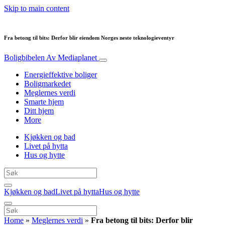
Skip to main content
Fra betong til bits: Derfor blir eiendom Norges neste teknologieventyr
Boligbibelen
Av Mediaplanet
Energieffektive boliger
Boligmarkedet
Meglernes verdi
Smarte hjem
Ditt hjem
More
Kjøkken og bad
Livet på hytta
Hus og hytte
Kjøkken og bad
Livet på hytta
Hus og hytte
Home
»
Meglernes verdi
»
Fra betong til bits: Derfor blir