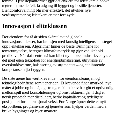
tomme. Tjenesteplattformer gjør det enklere for leietakere å booke
møterom, melde feil, få adgang til bygget og bestille tjenester.
Eiendomforvaltning blir mer effektivt, det utvikles nye
verdistrømmer og leietakere er mer fornøyde.
Innovasjon i eliteklassen
Der eiendom for få år siden skåret lavt på globale
innovasjonsindekser, har bransjen med kunstig intelligens tatt steget
opp i eliteklassen. Algoritmer finner de beste løsningene for
tomteutnyttelse, beregner klimafotavtrykk og gjør vedlikehold
prediktivt. Når datasentre nå kan bli et nytt norsk industrieventyr, er
det med egen teknologi for energioptimalisering, utnyttelse av
overskuddsvarme, balansering av strømnettet – og et tilhørende
kompetansemiljø i ryggen.
De siste årene har vært krevende – for eiendomsbransjen og
teknologibedriftene som tjener den. Et krevende finansmarked, nye
måter å jobbe og bo på, og strengere klimakrav har gitt et nødvendig
mellomspill med konsolideringer og omstruktureringer. I dag er
norsk proptech mer disiplinert, bedre kapitalisert og tydeligere
posisjonert for internasjonal vekst. For Norge åpner dette et nytt
eksportbein: programvare og tjenester som hjelper verden med å
bruke bygninger og byer smartere.