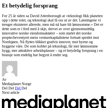
Et betydelig forsprang
For 25 år siden sa David Attenborough at «teknologi fikk planeten
opp i dette rotet, og teknologi skal få oss ut av det. Løsningene vi
trenger eksisterer allerede, men må nå bare bli lønnsomme.» Det er
dette som er i ferd med å skje, drevet av over gjennomsnittlig
innovative norske eiendomsaktører – som startet det norske
proptecheventyret mens venturekapitalistene fortsatt speidet mot
Nordsjøen. Nå flyttes blikket gradvis innover, mot byene og
byggene våre. De som kobler på teknologi, får mer lønnsomme
bygg, mer attraktive arbeidsplasser – og et betydelig forsprang i en
bransje som endelig har begynt å endre seg.
Av
Mediaplanet Norge
Del
Del
Del
Del
Next article