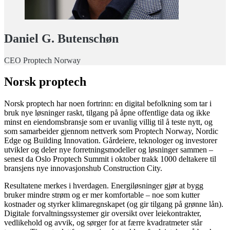
Daniel G. Butenschøn
CEO Proptech Norway
Norsk proptech
Norsk proptech har noen fortrinn: en digital befolkning som tar i
bruk nye løsninger raskt, tilgang på åpne offentlige data og ikke
minst en eiendomsbransje som er uvanlig villig til å teste nytt, og
som samarbeider gjennom nettverk som Proptech Norway, Nordic
Edge og Building Innovation. Gårdeiere, teknologer og investorer
utvikler og deler nye forretningsmodeller og løsninger sammen –
senest da Oslo Proptech Summit i oktober trakk 1000 deltakere til
bransjens nye innovasjonshub Construction City.
Resultatene merkes i hverdagen. Energiløsninger gjør at bygg
bruker mindre strøm og er mer komfortable – noe som kutter
kostnader og styrker klimaregnskapet (og gir tilgang på grønne lån).
Digitale forvaltningssystemer gir oversikt over leiekontrakter,
vedlikehold og avvik, og sørger for at færre kvadratmeter står