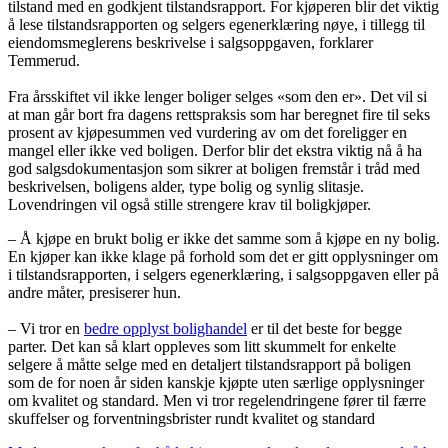
tilstand med en godkjent tilstandsrapport. For kjøperen blir det viktig
å lese tilstandsrapporten og selgers egenerklæring nøye, i tillegg til
eiendomsmeglerens beskrivelse i salgsoppgaven, forklarer
Temmerud.
Fra årsskiftet vil ikke lenger boliger selges «som den er». Det vil si
at man går bort fra dagens rettspraksis som har beregnet fire til seks
prosent av kjøpesummen ved vurdering av om det foreligger en
mangel eller ikke ved boligen. Derfor blir det ekstra viktig nå å ha
god salgsdokumentasjon som sikrer at boligen fremstår i tråd med
beskrivelsen, boligens alder, type bolig og synlig slitasje.
Lovendringen vil også stille strengere krav til boligkjøper.
– Å kjøpe en brukt bolig er ikke det samme som å kjøpe en ny bolig.
En kjøper kan ikke klage på forhold som det er gitt opplysninger om
i tilstandsrapporten, i selgers egenerklæring, i salgsoppgaven eller på
andre måter, presiserer hun.
– Vi tror en
bedre opplyst bolighandel
er til det beste for begge
parter. Det kan så klart oppleves som litt skummelt for enkelte
selgere å måtte selge med en detaljert tilstandsrapport på boligen
som de for noen år siden kanskje kjøpte uten særlige opplysninger
om kvalitet og standard. Men vi tror regelendringene fører til færre
skuffelser og forventningsbrister rundt kvalitet og standard