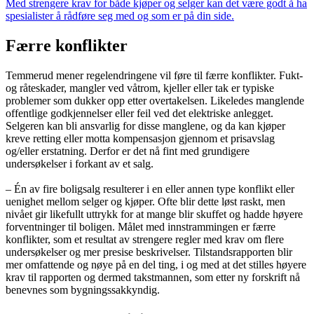
Med strengere krav for både kjøper og selger kan det være godt å ha
spesialister å rådføre seg med og som er på din side.
Færre konflikter
Temmerud mener regelendringene vil føre til færre konflikter. Fukt-
og råteskader, mangler ved våtrom, kjeller eller tak er typiske
problemer som dukker opp etter overtakelsen. Likeledes manglende
offentlige godkjennelser eller feil ved det elektriske anlegget.
Selgeren kan bli ansvarlig for disse manglene, og da kan kjøper
kreve retting eller motta kompensasjon gjennom et prisavslag
og/eller erstatning. Derfor er det nå fint med grundigere
undersøkelser i forkant av et salg.
– Én av fire boligsalg resulterer i en eller annen type konflikt eller
uenighet mellom selger og kjøper. Ofte blir dette løst raskt, men
nivået gir likefullt uttrykk for at mange blir skuffet og hadde høyere
forventninger til boligen. Målet med innstrammingen er færre
konflikter, som et resultat av strengere regler med krav om flere
undersøkelser og mer presise beskrivelser. Tilstandsrapporten blir
mer omfattende og nøye på en del ting, i og med at det stilles høyere
krav til rapporten og dermed takstmannen, som etter ny forskrift nå
benevnes som bygningssakkyndig.