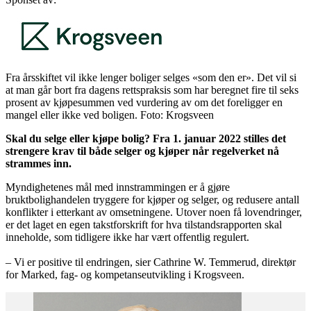
Fra årsskiftet vil ikke lenger boliger selges «som den er». Det vil si
at man går bort fra dagens rettspraksis som har beregnet fire til seks
prosent av kjøpesummen ved vurdering av om det foreligger en
mangel eller ikke ved boligen. Foto: Krogsveen
Skal du selge eller kjøpe bolig? Fra 1. januar 2022 stilles det
strengere krav til både selger og kjøper når regelverket nå
strammes inn.
Myndighetenes mål med innstrammingen er å gjøre
bruktbolighandelen tryggere for kjøper og selger, og redusere antall
konflikter i etterkant av omsetningene. Utover noen få lovendringer,
er det laget en egen takstforskrift for hva tilstandsrapporten skal
inneholde, som tidligere ikke har vært offentlig regulert.
– Vi er positive til endringen, sier Cathrine W. Temmerud, direktør
for Marked, fag- og kompetanseutvikling i Krogsveen.