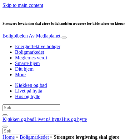
Skip to main content
Strengere lovgivning skal gjøre bolighandelen tryggere for både selger og kjøper
Boligbibelen
Av Mediaplanet
Energieffektive boliger
Boligmarkedet
Meglernes verdi
Smarte hjem
Ditt hjem
More
Kjøkken og bad
Livet på hytta
Hus og hytte
Kjøkken og bad
Livet på hytta
Hus og hytte
Home
»
Boligmarkedet
»
Strengere lovgivning skal gjøre