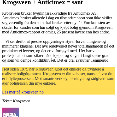
Krogsveen + Anticimex = sant
Krogsveen bruker bygningssakkyndige fra Anticimex AS.
Anticimex bruker allerede i dag en tilstandsrapport som ikke skiller
seg vesentlig fra den som skal brukes etter nyttår. Forekomsten av
skader for kunder som har solgt og kjøpt bolig gjennom Krogsveen
med Anticimex-rapport er omlag 25 prosent lavere enn hos andre.
– Vi ser derfor at presise opplysninger styrer forventningene og
minimerer klagene. Det nye regelverket hever totalstandarden på det
produktet vi leverer, og det er vi fornøyd med. Her har vi
profesjonalitet som sikrer både kjøper og selger i langt større grad –
og som vil dempe konfliktnivået. Det er bra, avslutter Temmerud.
Helt siden 1975 har Krogsveen gjort det enklere og tryggere å
realisere boligdrømmen. Krogsveen er din veiviser, uansett hvor du
er i flytteprosessen. Med smarte verktøy, løsninger og rådgivere som
gjør boligreisen din mye enklere.
Les mer på krogsveen.no.
Tekst: Krogsveen