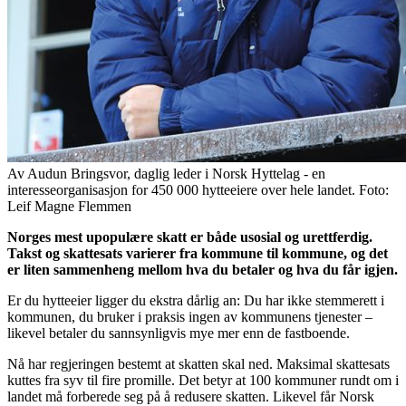
Av Audun Bringsvor, daglig leder i Norsk Hyttelag - en
interesseorganisasjon for 450 000 hytteeiere over hele landet. Foto:
Leif Magne Flemmen
Norges mest upopulære skatt er både usosial og urettferdig.
Takst og skattesats varierer fra kommune til kommune, og det
er liten sammenheng mellom hva du betaler og hva du får igjen.
Er du hytteeier ligger du ekstra dårlig an: Du har ikke stemmerett i
kommunen, du bruker i praksis ingen av kommunens tjenester –
likevel betaler du sannsynligvis mye mer enn de fastboende.
Nå har regjeringen bestemt at skatten skal ned. Maksimal skattesats
kuttes fra syv til fire promille. Det betyr at 100 kommuner rundt om i
landet må forberede seg på å redusere skatten. Likevel får Norsk