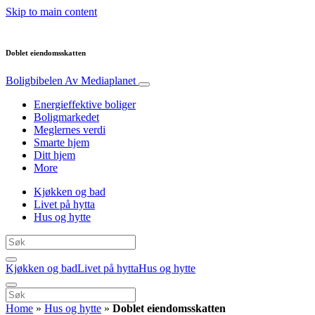
Skip to main content
Doblet eiendomsskatten
Boligbibelen
Av Mediaplanet
Energieffektive boliger
Boligmarkedet
Meglernes verdi
Smarte hjem
Ditt hjem
More
Kjøkken og bad
Livet på hytta
Hus og hytte
Kjøkken og bad
Livet på hytta
Hus og hytte
Home
»
Hus og hytte
»
Doblet eiendomsskatten