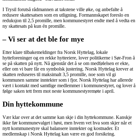
I Trysil forutså rådmannen at takstene ville øke, og anbefalte å
redusere skattesatsen som en utligning. Formannskapet foreslo en
reduksjon til 2,5 promille, men kommunestyret endte med å vedta en
ny skattesats på kun én promille.
– Vi ser at det ble for mye
Etter klare tilbakemeldinger fra Norsk Hyttelag, lokale
hytteforeninger og en rekke hytteeiere, lover politikerne i Sør-Fron å
se på skatten på nytt. Nå gjenstår det å se om medfølelsen er ekte,
eller om vi bare får en symbolsk justering. Norsk Hyttelag krever at
skatten reduseres til maksimalt 3,5 promille, noe som vil gi
kommunen samme inntekter som i fjor. Norsk Hyttelag har allerede
vært i kontakt med samtlige medlemmer i kommunestyret, og lover å
følge saken tett frem mot neste kommunestyremøte i april.
Din hyttekommune
Vær klar over at det samme kan skje i din hyttekommune. Kanskje
ikke før kommunevalget i høst, men hvem vet hva som skjer når et
nytt kommunestyre skal balansere inntekter og kostnader. Et
medlemskap i Norsk Hyttelag kan være en god forsikring.