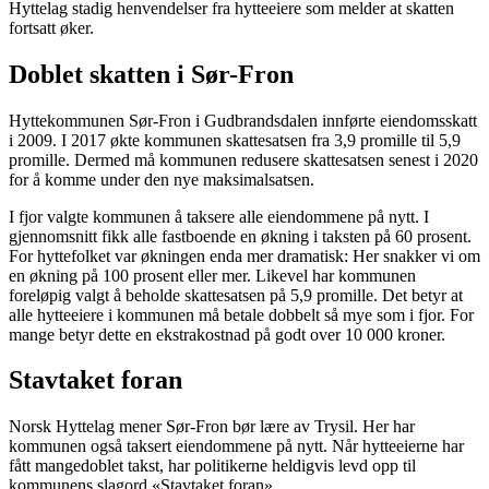
Hyttelag stadig henvendelser fra hytteeiere som melder at skatten
fortsatt øker.
Doblet skatten i Sør-Fron
Hyttekommunen Sør-Fron i Gudbrandsdalen innførte eiendomsskatt
i 2009. I 2017 økte kommunen skattesatsen fra 3,9 promille til 5,9
promille. Dermed må kommunen redusere skattesatsen senest i 2020
for å komme under den nye maksimalsatsen.
I fjor valgte kommunen å taksere alle eiendommene på nytt. I
gjennomsnitt fikk alle fastboende en økning i taksten på 60 prosent.
For hyttefolket var økningen enda mer dramatisk: Her snakker vi om
en økning på 100 prosent eller mer. Likevel har kommunen
foreløpig valgt å beholde skattesatsen på 5,9 promille. Det betyr at
alle hytteeiere i kommunen må betale dobbelt så mye som i fjor. For
mange betyr dette en ekstrakostnad på godt over 10 000 kroner.
Stavtaket foran
Norsk Hyttelag mener Sør-Fron bør lære av Trysil. Her har
kommunen også taksert eiendommene på nytt. Når hytteeierne har
fått mangedoblet takst, har politikerne heldigvis levd opp til
kommunens slagord «Stavtaket foran»