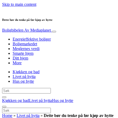
Skip to main content
Dette bør du tenke på før kjøp av hytte
Boligbibelen
Av Mediaplanet
Energieffektive boliger
Boligmarkedet
Meglernes verdi
Smarte hjem
Ditt hjem
More
Kjøkken og bad
Livet på hytta
Hus og hytte
Kjøkken og bad
Livet på hytta
Hus og hytte
Home
»
Livet på hytta
»
Dette bør du tenke på før kjøp av hytte