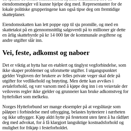
eiendomsmegler vil kunne hjelpe deg med. Representanter for de
lokale politiske grupperingene kan også tipse deg om fremtidige
skatteplaner.
Eiendomsskatten kan lett poppe opp til sju promille, og med en
skattetakst på en gjennomsnittlig salgsverdi på to millioner gir dette
en årlig skattebyrde på kr 14 000 før de kommunale avgiftene og
andre utgifter slår inn.
Vei, feste, adkomst og naboer
Det er viktig at hytta har en etablert og tinglyst vegforbindelse, som
ikke skaper problemer og uforutsette utgifter. I utgangspunktet
gjelder Vegloven der brukere av felles private veger skal dele på
utgifter for vedlikehold og brøyting. Men dette kan avvikes i
avtaleforhold, og vær varsom med å kjøpe deg inn i en veiavtale der
veilovens regler ikke gjelder og grunneier kan bruke adkomstveg for
hyttefolket som melkeku.
Norges Hytteforbund ser mange eksempler på at vegslitasje som
påløper i forbindelse med utbygging, belastes hytteeiere i nærheten
og ikke utbygger. Kjøp aldri hytte på festetomt uten først å ha rådført
deg med advokat, for å få klargjort langsiktige kostnadsforhold og
mulighet for frikjøp i festeforholdet.