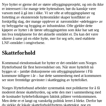
Nye hytter er gjerne del av større utbyggingsprosjekt, og om du ikke
er interessert i for mange tette hyttenaboer, bør du kanskje være
varsom med å gå inn i slike. Vi ser ofte at utbyggingsplaner og
fortetting av eksisterende hytteområder skaper konflikter av
forskjellig slag, der mange opplever at nærområder «ødelegges» av
ny bebyggelse og bygging av infrastruktur. Ofte gjelder dette
kjøpere av hytter i de første utbyggingstrinn som ikke har satt seg
inn hva totalplanene for det aktuelle området er. Da kan det være
sikrere å satse på en eldre hytte, mer for seg selv, med etablerte
LNF-områder i omgivelsene.
Skatteforhold
Kommunal eiendomsskatt for hytter er det området som Norges
Hytteforbund får flest henvendelser om. Når store hyttefelt nå
bygges ut – jamfør diskusjonene om utbyggingsplanene i Flå
kommune tidligere i år – har dette sammenheng med at kommunen
ser store fremtidige gevinster i skattlegging av hyttefolket.
Norges Hytteforbund arbeider systematisk mot politikerne for å få
moderert denne skattebyrden, og sette den mer i sammenheng med
de kostnader hyttebefolkningen faktisk påfører vertskommunen.
Men dette er et langt og vanskelig politisk lerret å bleke. Derfor bør
du sjekke de lokale skatteforhold/hyttens skattetakst, noe en