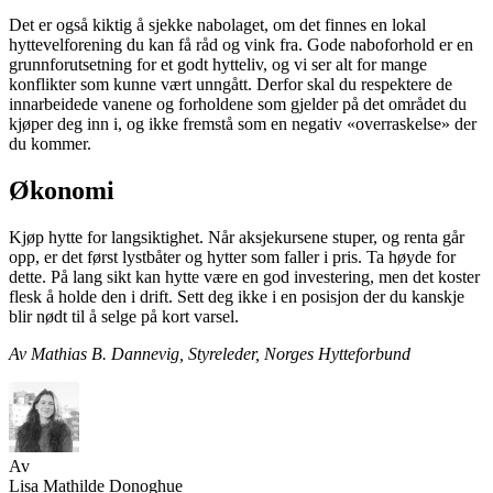
Det er også kiktig å sjekke nabolaget, om det finnes en lokal
hyttevelforening du kan få råd og vink fra. Gode naboforhold er en
grunnforutsetning for et godt hytteliv, og vi ser alt for mange
konflikter som kunne vært unngått. Derfor skal du respektere de
innarbeidede vanene og forholdene som gjelder på det området du
kjøper deg inn i, og ikke fremstå som en negativ «overraskelse» der
du kommer.
Økonomi
Kjøp hytte for langsiktighet. Når aksjekursene stuper, og renta går
opp, er det først lystbåter og hytter som faller i pris. Ta høyde for
dette. På lang sikt kan hytte være en god investering, men det koster
flesk å holde den i drift. Sett deg ikke i en posisjon der du kanskje
blir nødt til å selge på kort varsel.
Av Mathias B. Dannevig, Styreleder, Norges Hytteforbund
Av
Lisa Mathilde Donoghue