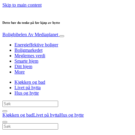
Skip to main content
Dette bør du tenke på før kjøp av hytte
Boligbibelen
Av Mediaplanet
Energieffektive boliger
Boligmarkedet
Meglernes verdi
Smarte hjem
Ditt hjem
More
Kjøkken og bad
Livet på hytta
Hus og hytte
Kjøkken og bad
Livet på hytta
Hus og hytte