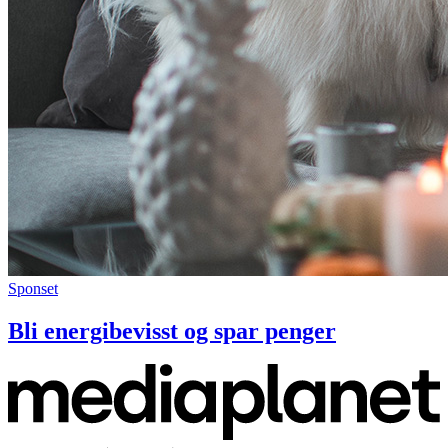
Sponset
Bli energibevisst og spar penger