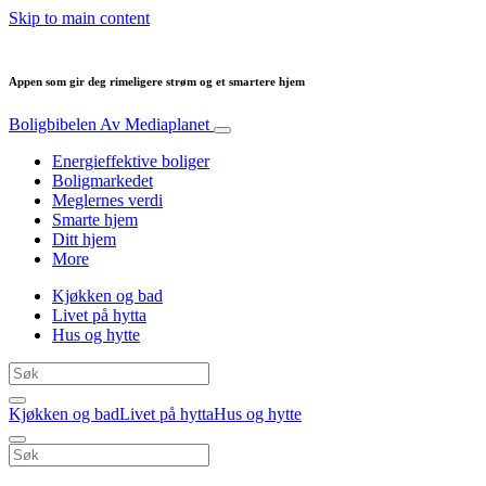
Skip to main content
Appen som gir deg rimeligere strøm og et smartere hjem
Boligbibelen
Av Mediaplanet
Energieffektive boliger
Boligmarkedet
Meglernes verdi
Smarte hjem
Ditt hjem
More
Kjøkken og bad
Livet på hytta
Hus og hytte
Kjøkken og bad
Livet på hytta
Hus og hytte